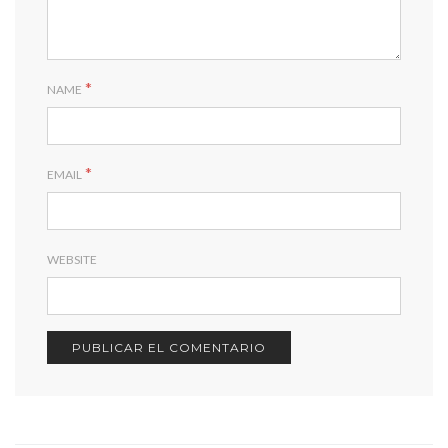
*
NAME
*
EMAIL
WEBSITE