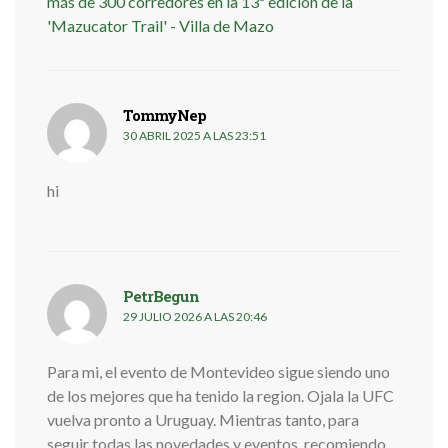
más de 300 corredores en la 13ª edición de la
'Mazucator Trail' - Villa de Mazo
TommyNep
dice:
30 ABRIL 2025 A LAS 23:51
hi
PetrBegun
dice:
29 JULIO 2026 A LAS 20:46
Para mi, el evento de Montevideo sigue siendo uno
de los mejores que ha tenido la region. Ojala la UFC
vuelva pronto a Uruguay. Mientras tanto, para
seguir todas las novedades y eventos, recomiendo