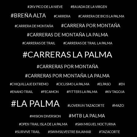
2KV PICO DE LA NIEVE
BAJADA DE LA VIRGEN
BREÑA ALTA
CARRERA
CARRERA DE BICIS LA PALMA
CARRERA POR MONTAÑA
CARRERA DE MONTAÑA
CARRERAS DE MONTAÑA LA PALMA
CARRERAS DE TRAIL
CARRERAS DE TRAIL LA PALMA
CARRERAS LA PALMA
CARRERAS POR MONTAÑA
CARRERAS POR MONTAÑA LA PALMA
CHIQUILLAJE EXTREMO
CICLISMO LA PALMA
ELPASO
EN
ENANO TRAIL
FECAMON
FITTERS LA PALMA
KV TAGOJA
LA PALMA
LOVERUN TAZACORTE
MAZO
MTB LA PALMA
MISION DIVERSION
OPEN TRAIL ISLA DE LA PALMA
SAN MIGUEL NOCTURNA
SURVIVE TRAIL
SWIMSILVESTRE BAJAMAR
TAZACORTE