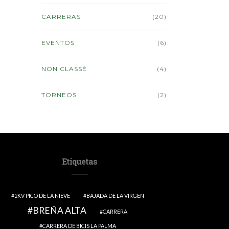
CARRERAS
(20)
EVENTOS
(6)
NON CLASSÉ
(4)
TORNEOS
(2)
Etiquetas
2KV PICO DE LA NIEVE
BAJADA DE LA VIRGEN
BREÑA ALTA
CARRERA
CARRERA DE BICIS LA PALMA