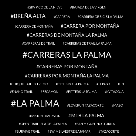
2KV PICO DE LA NIEVE
BAJADA DE LA VIRGEN
BREÑA ALTA
CARRERA
CARRERA DE BICIS LA PALMA
CARRERA POR MONTAÑA
CARRERA DE MONTAÑA
CARRERAS DE MONTAÑA LA PALMA
CARRERAS DE TRAIL
CARRERAS DE TRAIL LA PALMA
CARRERAS LA PALMA
CARRERAS POR MONTAÑA
CARRERAS POR MONTAÑA LA PALMA
CHIQUILLAJE EXTREMO
CICLISMO LA PALMA
ELPASO
EN
ENANO TRAIL
FECAMON
FITTERS LA PALMA
KV TAGOJA
LA PALMA
LOVERUN TAZACORTE
MAZO
MTB LA PALMA
MISION DIVERSION
OPEN TRAIL ISLA DE LA PALMA
SAN MIGUEL NOCTURNA
SURVIVE TRAIL
SWIMSILVESTRE BAJAMAR
TAZACORTE