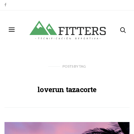
POSTS
BY
TAG
loverun tazacorte