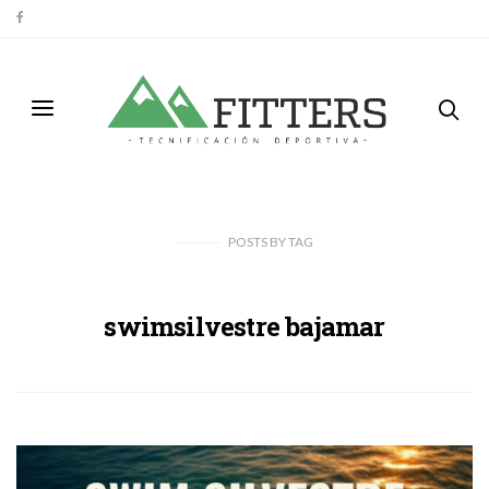
POSTS
BY
TAG
swimsilvestre bajamar