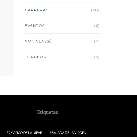
CARRERAS
(20)
EVENTOS
(6)
NON CLASSÉ
(4)
TORNEOS
(2)
Etiquetas
2KV PICO DE LA NIEVE
BAJADA DE LA VIRGEN