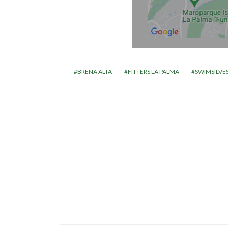
BREÑA ALTA
FITTERS LA PALMA
SWIMSILVE