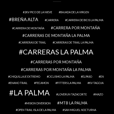
2KV PICO DE LA NIEVE
BAJADA DE LA VIRGEN
BREÑA ALTA
CARRERA
CARRERA DE BICIS LA PALMA
CARRERA POR MONTAÑA
CARRERA DE MONTAÑA
CARRERAS DE MONTAÑA LA PALMA
CARRERAS DE TRAIL
CARRERAS DE TRAIL LA PALMA
CARRERAS LA PALMA
CARRERAS POR MONTAÑA
CARRERAS POR MONTAÑA LA PALMA
CHIQUILLAJE EXTREMO
CICLISMO LA PALMA
ELPASO
EN
ENANO TRAIL
FECAMON
FITTERS LA PALMA
KV TAGOJA
LA PALMA
LOVERUN TAZACORTE
MAZO
MTB LA PALMA
MISION DIVERSION
OPEN TRAIL ISLA DE LA PALMA
SAN MIGUEL NOCTURNA