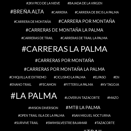
2KV PICO DE LA NIEVE
BAJADA DE LA VIRGEN
BREÑA ALTA
CARRERA
CARRERA DE BICIS LA PALMA
CARRERA POR MONTAÑA
CARRERA DE MONTAÑA
CARRERAS DE MONTAÑA LA PALMA
CARRERAS DE TRAIL
CARRERAS DE TRAIL LA PALMA
CARRERAS LA PALMA
CARRERAS POR MONTAÑA
CARRERAS POR MONTAÑA LA PALMA
CHIQUILLAJE EXTREMO
CICLISMO LA PALMA
ELPASO
EN
ENANO TRAIL
FECAMON
FITTERS LA PALMA
KV TAGOJA
LA PALMA
LOVERUN TAZACORTE
MAZO
MTB LA PALMA
MISION DIVERSION
OPEN TRAIL ISLA DE LA PALMA
SAN MIGUEL NOCTURNA
SURVIVE TRAIL
SWIMSILVESTRE BAJAMAR
TAZACORTE