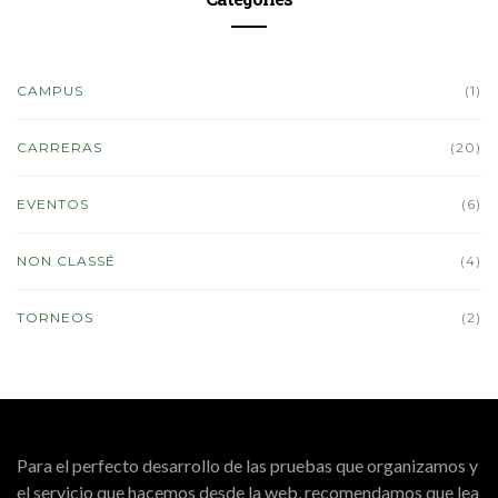
CAMPUS
(1)
CARRERAS
(20)
EVENTOS
(6)
NON CLASSÉ
(4)
TORNEOS
(2)
Para el perfecto desarrollo de las pruebas que organizamos y
el servicio que hacemos desde la web, recomendamos que lea