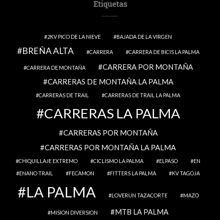
Etiquetas
2KV PICO DE LA NIEVE
BAJADA DE LA VIRGEN
BREÑA ALTA
CARRERA
CARRERA DE BICIS LA PALMA
CARRERA POR MONTAÑA
CARRERA DE MONTAÑA
CARRERAS DE MONTAÑA LA PALMA
CARRERAS DE TRAIL
CARRERAS DE TRAIL LA PALMA
CARRERAS LA PALMA
CARRERAS POR MONTAÑA
CARRERAS POR MONTAÑA LA PALMA
CHIQUILLAJE EXTREMO
CICLISMO LA PALMA
ELPASO
EN
ENANO TRAIL
FECAMON
FITTERS LA PALMA
KV TAGOJA
LA PALMA
LOVERUN TAZACORTE
MAZO
MTB LA PALMA
MISION DIVERSION