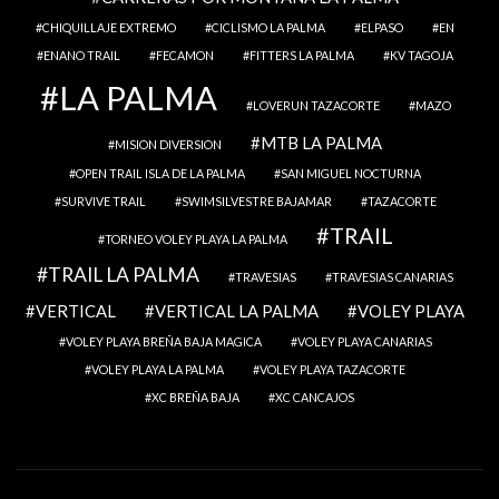
CHIQUILLAJE EXTREMO
CICLISMO LA PALMA
ELPASO
EN
ENANO TRAIL
FECAMON
FITTERS LA PALMA
KV TAGOJA
LA PALMA
LOVERUN TAZACORTE
MAZO
MTB LA PALMA
MISION DIVERSION
OPEN TRAIL ISLA DE LA PALMA
SAN MIGUEL NOCTURNA
SURVIVE TRAIL
SWIMSILVESTRE BAJAMAR
TAZACORTE
TRAIL
TORNEO VOLEY PLAYA LA PALMA
TRAIL LA PALMA
TRAVESIAS
TRAVESIAS CANARIAS
VERTICAL
VERTICAL LA PALMA
VOLEY PLAYA
VOLEY PLAYA BREÑA BAJA MAGICA
VOLEY PLAYA CANARIAS
VOLEY PLAYA LA PALMA
VOLEY PLAYA TAZACORTE
XC BREÑA BAJA
XC CANCAJOS