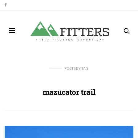
POSTS
BY
TAG
mazucator trail