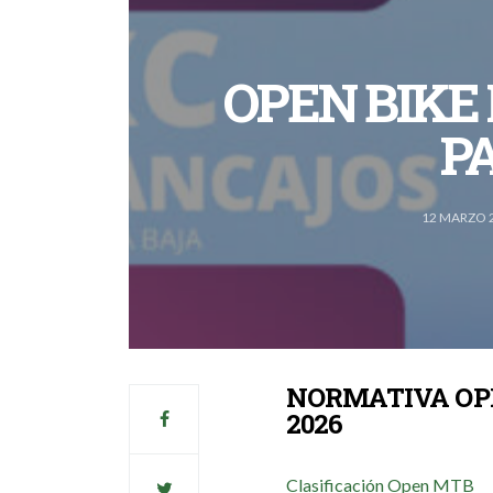
OPEN BIKE
P
12 MARZO 
NORMATIVA OP
2026
Clasificación Open MTB