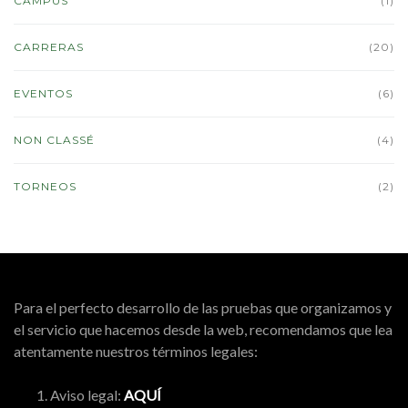
CAMPUS
(1)
CARRERAS
(20)
EVENTOS
(6)
NON CLASSÉ
(4)
TORNEOS
(2)
Para el perfecto desarrollo de las pruebas que organizamos y
el servicio que hacemos desde la web, recomendamos que lea
atentamente nuestros términos legales:
Aviso legal:
AQUÍ