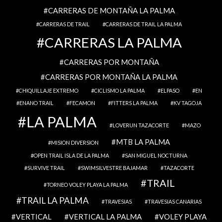
CARRERAS DE MONTAÑA LA PALMA
CARRERAS DE TRAIL
CARRERAS DE TRAIL LA PALMA
CARRERAS LA PALMA
CARRERAS POR MONTAÑA
CARRERAS POR MONTAÑA LA PALMA
CHIQUILLAJE EXTREMO
CICLISMO LA PALMA
ELPASO
EN
ENANO TRAIL
FECAMON
FITTERS LA PALMA
KV TAGOJA
LA PALMA
LOVERUN TAZACORTE
MAZO
MTB LA PALMA
MISION DIVERSION
OPEN TRAIL ISLA DE LA PALMA
SAN MIGUEL NOCTURNA
SURVIVE TRAIL
SWIMSILVESTRE BAJAMAR
TAZACORTE
TRAIL
TORNEO VOLEY PLAYA LA PALMA
TRAIL LA PALMA
TRAVESIAS
TRAVESIAS CANARIAS
VERTICAL
VERTICAL LA PALMA
VOLEY PLAYA