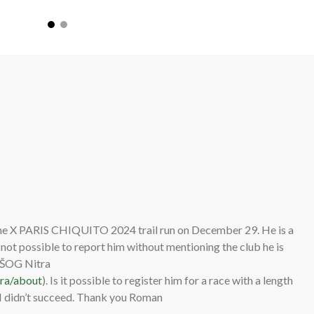
ce:
 the X PARIS CHIQUITO 2024 trail run on December 29. He is a
is not possible to report him without mentioning the club he is
ed ŠOG Nitra
ra/about
). Is it possible to register him for a race with a length
 I didn’t succeed. Thank you Roman