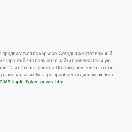
 продвигаться по карьере. Сегодня же этот важный
их гарантий, что получится найти привлекательную
листа и его опыт работы. Поэтому решение о заказе
и рациональным. Быстро приобрести диплом любого
g/2868_kupit-diplom-povara.html