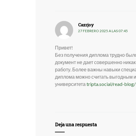
Cazrjoy
dice:
27 FEBRERO 2025 A LAS 07:45
Привет!
Без получения диплома трудно было
документ не дает совершенно никак
работу. Более важны навыки специа
диплома можно считать выгодным 
университета
tripta.social/read-blo
Deja una respuesta