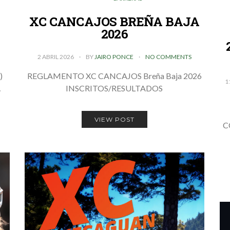
XC CANCAJOS BREÑA BAJA
2026
2 ABRIL 2026
BY
JAIRO PONCE
NO COMMENTS
)
REGLAMENTO XC CANCAJOS Breña Baja 2026
1
…
INSCRITOS/RESULTADOS
VIEW POST
C