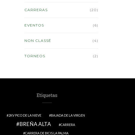
CARRERAS
(20)
EVENTOS
(6)
NON CLASSÉ
(4)
TORNEOS
(2)
Etiquetas
2KV PICO DE LA NIEVE
BAJADA DE LA VIRGEN
BREÑA ALTA
CARRERA
CARRERA DE BICIS LA PALMA