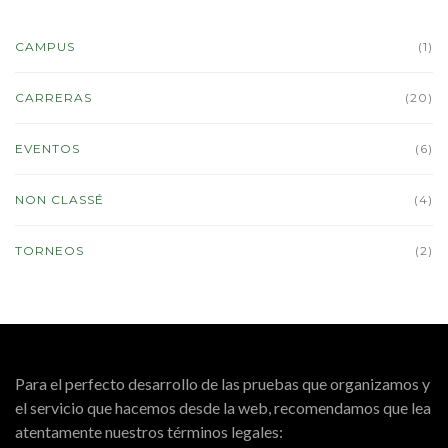
CAMPUS
(1)
CARRERAS
(20)
EVENTOS
(6)
NON CLASSÉ
(4)
TORNEOS
(2)
Para el perfecto desarrollo de las pruebas que organizamos y
el servicio que hacemos desde la web, recomendamos que lea
atentamente nuestros términos legales: