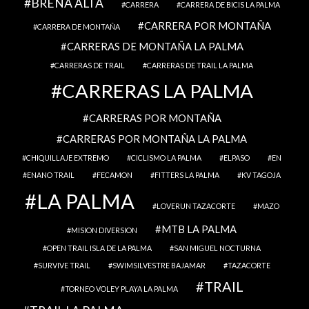
BREÑA ALTA
CARRERA
CARRERA DE BICIS LA PALMA
CARRERA POR MONTAÑA
CARRERA DE MONTAÑA
CARRERAS DE MONTAÑA LA PALMA
CARRERAS DE TRAIL
CARRERAS DE TRAIL LA PALMA
CARRERAS LA PALMA
CARRERAS POR MONTAÑA
CARRERAS POR MONTAÑA LA PALMA
CHIQUILLAJE EXTREMO
CICLISMO LA PALMA
ELPASO
EN
ENANO TRAIL
FECAMON
FITTERS LA PALMA
KV TAGOJA
LA PALMA
LOVERUN TAZACORTE
MAZO
MTB LA PALMA
MISION DIVERSION
OPEN TRAIL ISLA DE LA PALMA
SAN MIGUEL NOCTURNA
SURVIVE TRAIL
SWIMSILVESTRE BAJAMAR
TAZACORTE
TRAIL
TORNEO VOLEY PLAYA LA PALMA