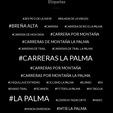
Etiquetas
2KV PICO DE LA NIEVE
BAJADA DE LA VIRGEN
BREÑA ALTA
CARRERA
CARRERA DE BICIS LA PALMA
CARRERA POR MONTAÑA
CARRERA DE MONTAÑA
CARRERAS DE MONTAÑA LA PALMA
CARRERAS DE TRAIL
CARRERAS DE TRAIL LA PALMA
CARRERAS LA PALMA
CARRERAS POR MONTAÑA
CARRERAS POR MONTAÑA LA PALMA
CHIQUILLAJE EXTREMO
CICLISMO LA PALMA
ELPASO
EN
ENANO TRAIL
FECAMON
FITTERS LA PALMA
KV TAGOJA
LA PALMA
LOVERUN TAZACORTE
MAZO
MTB LA PALMA
MISION DIVERSION