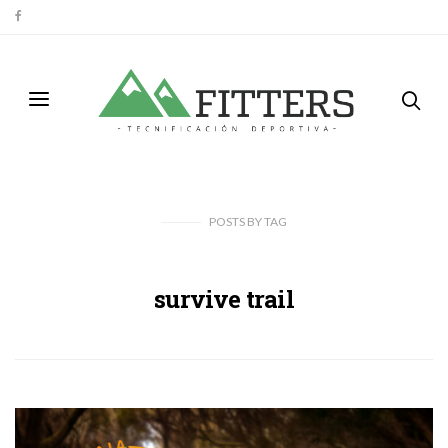
POSTS
BY
TAG
survive trail